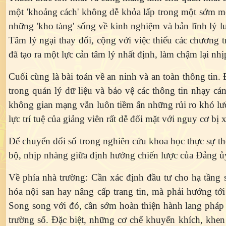
một 'khoảng cách' không dễ khỏa lấp trong một sớm một
những 'kho tàng' sống về kinh nghiệm và bản lĩnh lý lu
Tâm lý ngại thay đổi, cộng với việc thiếu các chương t
đã tạo ra một lực cản tâm lý nhất định, làm chậm lại n
Cuối cùng là bài toán về an ninh và an toàn thông tin.
Đ
trong quản lý dữ liệu và bảo vệ các thông tin nhạy cả
không gian mạng vẫn luôn tiềm ẩn những rủi ro khó lườ
lực trí tuệ của giảng viên rất dễ đối mặt với nguy cơ 
Để chuyển đổi số trong nghiên cứu khoa học thực sự t
bộ, nhịp nhàng giữa định hướng chiến lược của Đảng ủy
Về phía nhà trường:
Cần xác định đầu tư cho hạ tầng s
hóa nội san hay nâng cấp trang tin, mà phải hướng tới 
Song song với đó, cần sớm hoàn thiện hành lang pháp
trường số. Đặc biệt, những cơ chế khuyến khích, khen 