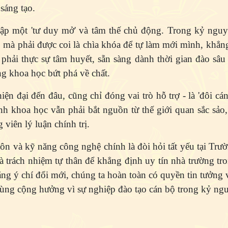
sáng tạo.
lập một 'tư duy mở' và tâm thế chủ động. Trong kỷ nguy
mà phải được coi là chìa khóa để tự làm mới mình, khẳng
phải thực sự tâm huyết, sẵn sàng dành thời gian đào sâu
ng khoa học bứt phá về chất.
iện đại đến đâu, cũng chỉ đóng vai trò hỗ trợ - là 'đôi cá
ình khoa học vẫn phải bắt nguồn từ thế giới quan sắc sảo,
 viên lý luận chính trị.
môn và kỹ năng công nghệ chính là đòi hỏi tất yếu tại Trườ
 trách nhiệm tự thân để khẳng định uy tín nhà trường tr
ằng ý chí đổi mới, chúng ta hoàn toàn có quyền tin tưởng
 cùng cộng hưởng vì sự nghiệp đào tạo cán bộ trong kỷ ng