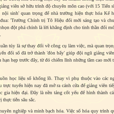
giảng viên sở hữu trình độ chuyên môn cao (với 15 Tiến s
ực nội sinh' quan trọng để nhà trường hiện thực hóa Kế 
đua: 'Trường Chính trị Tô Hiệu đổi mới sáng tạo và chu
họn đột phá chính là lời khẳng định cho tinh thần đổi mớ
.
ần túy là sự thay đổi về công cụ làm việc, mà quan trọn
n đổi số đã trở thành 'đòn bẩy' giúp đội ngũ giảng viê
 hạn hẹp trước đây, từ đó chiếm lĩnh những tầm cao mới 
guồn học liệu số khổng lồ. Thay vì phụ thuộc vào các ng
ệu trực tuyến hiện nay đã mở ra cánh cửa để giảng viên ti
 gia hiện đại. Đây là nền tảng cốt yếu để hình thành cá
 thực tiễn sâu sắc.
 chuyên nghiệp và minh bạch hóa. Việc số hóa quy trình qu