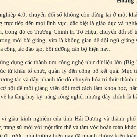
Hoàng Thị
hiệp 4.0, chuyển đổi số không còn dừng lại ở một khá
g trực tiếp đến mọi lĩnh vực, đặc biệt là giáo dục và ngh
nh, trong đó có Trường Chính trị Tô Hiệu, chuyển đổi s
trong mỗi bài giảng, vừa là không gian để đội ngũ giảng 
a công tác đào tạo, bồi dưỡng cán bộ hiện nay.
ng dụng các thành tựu công nghệ như dữ liệu lớn (Big Da
rúc từ khâu tổ chức, quản lý đến công bố kết quả. Mục t
 tương tác và đẩy nhanh tốc độ chuyển hóa tri thức thành n
 cơ hội để mỗi giảng viên đổi mới cách làm khoa học, nân
về hạ tầng hay kỹ năng công nghệ, nhưng đây chính là h
n vị giàu kinh nghiệm của tỉnh Hải Dương và thành phố
 trang sử mới với một tâm thế và tầm vóc hoàn toàn khác
 hệ đi trước, nhà trường hiện nay đã nhanh chóng kiện toà