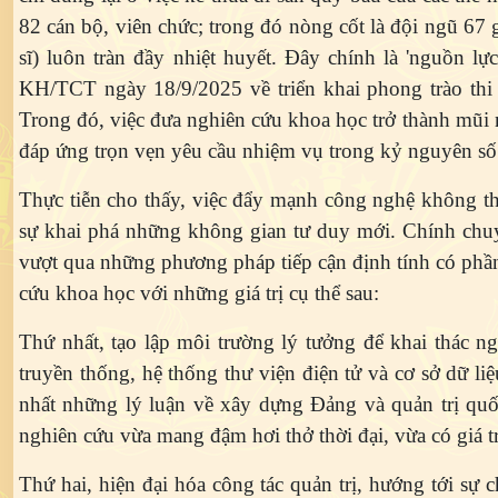
82 cán bộ, viên chức; trong đó nòng cốt là đội ngũ 67 
sĩ) luôn tràn đầy nhiệt huyết. Đây chính là 'nguồn l
KH/TCT ngày 18/9/2025 về triển khai phong trào thi 
Trong đó, việc đưa nghiên cứu khoa học trở thành mũi n
đáp ứng trọn vẹn yêu cầu nhiệm vụ trong kỷ nguyên số
Thực tiễn cho thấy, việc đẩy mạnh công nghệ không thu
sự khai phá những không gian tư duy mới. Chính chuyể
vượt qua những phương pháp tiếp cận định tính có phần
cứu khoa học với những giá trị cụ thể sau:
Thứ nhất
, tạo lập môi trường lý tưởng để khai thác n
truyền thống, hệ thống thư viện điện tử và cơ sở dữ li
nhất những lý luận về xây dựng Đảng và quản trị quốc
nghiên cứu vừa mang đậm hơi thở thời đại, vừa có giá trị
Thứ hai
, hiện đại hóa công tác quản trị, hướng tới sự