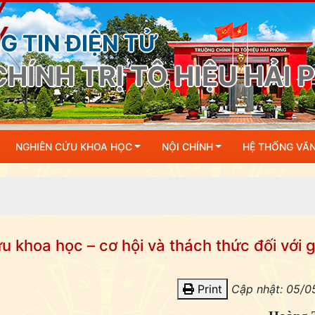
 TIN ĐIỆN TỬ
HÍNH TRỊ TÔ HIỆU HẢI
NGHIÊN CỨU KHOA HỌC
NỘI CHÍNH
HỆ THỐNG VĂ
 khoa học – cơ hội và thách thức đối với 
Print
Cập nhật: 05/0