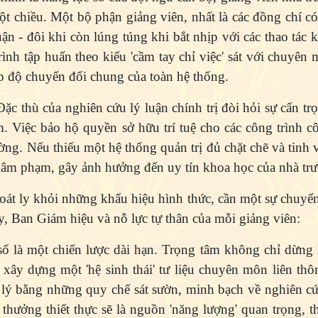
 chiều. Một bộ phận giảng viên, nhất là các đồng chí có
ận - đôi khi còn lúng túng khi bắt nhịp với các thao tác k
rình tập huấn theo kiểu 'cầm tay chỉ việc' sát với chuyên 
hịp độ chuyển đổi chung của toàn hệ thống.
ặc thù của nghiên cứu lý luận chính trị đòi hỏi sự cẩn tr
m. Việc bảo hộ quyền sở hữu trí tuệ cho các công trình c
ng. Nếu thiếu một hệ thống quản trị đủ chặt chẽ và tinh 
bị xâm phạm, gây ảnh hưởng đến uy tín khoa học của nhà tr
hoát ly khỏi những khẩu hiệu hình thức, cần một sự chuy
, Ban Giám hiệu và nỗ lực tự thân của mỗi giảng viên:
ố là một chiến lược dài hạn. Trọng tâm không chỉ dừng l
xây dựng một 'hệ sinh thái' tư liệu chuyên môn liên thôn
 lý bằng những quy chế sát sườn, minh bạch về nghiên c
thưởng thiết thực sẽ là nguồn 'năng lượng' quan trọng, t