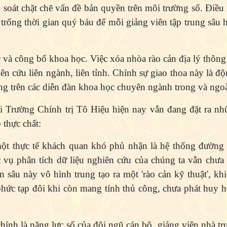
 soát chặt chẽ vấn đề bản quyền trên môi trường số. Điều 
 trống thời gian quý báu để mỗi giảng viên tập trung sâu
ác và công bố khoa học. Việc xóa nhòa rào cản địa lý thông
iên cứu liên ngành, liên tỉnh. Chính sự giao thoa này là đ
ờng trên các diễn đàn khoa học chuyên ngành trong và ngo
 tại Trường Chính trị Tô Hiệu hiện nay vẫn đang đặt ra nh
 thực chất:
ột thực tế khách quan khó phủ nhận là hệ thống đường 
vụ phân tích dữ liệu nghiên cứu của chúng ta vẫn chưa
sâu này vô hình trung tạo ra một 'rào cản kỹ thuật', khiế
phức tạp đôi khi còn mang tính thủ công, chưa phát huy h
hính là năng lực số của đội ngũ
cán bộ, giảng viên nhà tr