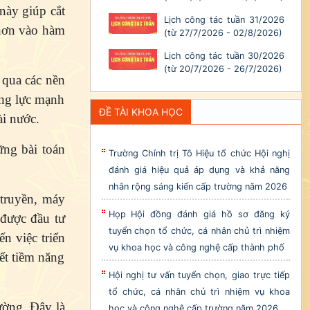
này giúp cắt
Lịch công tác tuần 31/2026
 hơn vào hàm
(từ 27/7/2026 - 02/8/2026)
Lịch công tác tuần 30/2026
(từ 20/7/2026 - 26/7/2026)
 qua các nền
ộng lực mạnh
ĐỀ TÀI KHOA HỌC
ài nước.
ững bài toán
Trường Chính trị Tô Hiệu tổ chức Hội nghị
đánh giá hiệu quả áp dụng và khả năng
nhân rộng sáng kiến cấp trường năm 2026
truyền, máy
Họp Hội đồng đánh giá hồ sơ đăng ký
 được đầu tư
tuyển chọn tổ chức, cá nhân chủ trì nhiệm
n việc triển
vụ khoa học và công nghệ cấp thành phố
ết tiềm năng
Hội nghị tư vấn tuyển chọn, giao trực tiếp
tổ chức, cá nhân chủ trì nhiệm vụ khoa
ường. Đây là
học và công nghệ cấp trường năm 2026