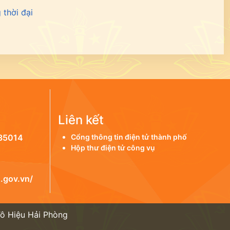
 thời đại
Liên kết
35014
Cổng thông tin điện tử thành phố
Hộp thư điện tử công vụ
.gov.vn/
Tô Hiệu Hải Phòng