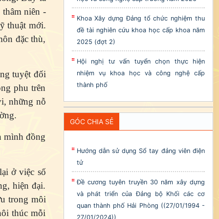
 thâm niên -
Khoa Xây dựng Đảng tổ chức nghiệm thu
ỹ thuật mới.
đề tài nghiên cứu khoa học cấp khoa năm
môn đặc thù,
2025 (đợt 2)
Hội nghị tư vấn tuyển chọn thực hiện
ọng tuyệt đối
nhiệm vụ khoa học và công nghệ cấp
thành phố
ông phu trên
vi, những nỗ
ường.
GÓC CHIA SẺ
ển mình đồng
Hướng dẫn sử dụng Sổ tay đảng viên điện
tử
ại ở việc số
Đề cương tuyên truyền 30 năm xây dựng
g, hiện đại.
và phát triển của Đảng bộ Khối các cơ
ứu trong môi
quan thành phố Hải Phòng ((27/01/1994 -
hôi thúc mỗi
27/01/2024))