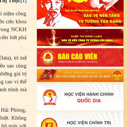
 Thục
[1]
i niệm công
iên cứu khoa
ố trong NCKH
viên bứt phá
ta), trí tuệ
iêu sau cùng
hững giá trị
g cao vị thế
ành trình mà
 Hải Phòng,
 biệt. Không
n bộ máy với