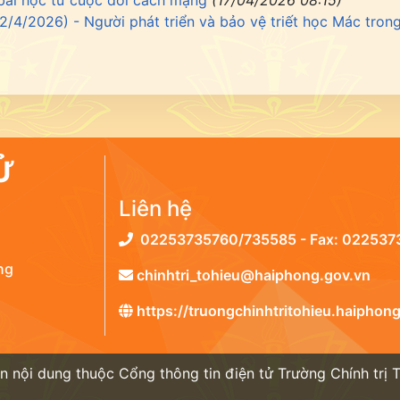
bài học từ cuộc đời cách mạng
(17/04/2026 08:15)
2/4/2026) - Người phát triển và bảo vệ triết học Mác trong
Ử
Liên hệ
02253735760/735585 - Fax: 022537
ng
chinhtri_tohieu@haiphong.gov.vn
https://truongchinhtritohieu.haiphong
 nội dung thuộc Cổng thông tin điện tử Trường Chính trị 