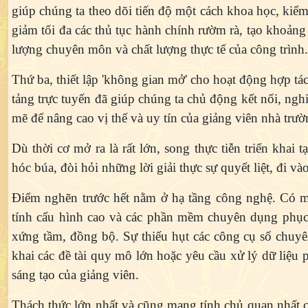
giúp chúng ta theo dõi tiến độ một cách khoa học, kiểm
giảm tối đa các thủ tục hành chính rườm rà, tạo khoảng
lượng chuyên môn và chất lượng thực tế của công trình.
Thứ ba
, thiết lập 'không gian mở' cho hoạt động hợp t
tảng trực tuyến đã giúp chúng ta chủ động kết nối, ngh
mẽ để nâng cao vị thế và uy tín của giảng viên nhà trư
Dù thời cơ mở ra là rất lớn, song thực tiễn triển khai
hóc búa, đòi hỏi những lời giải thực sự quyết liệt, đi vào
Điểm nghẽn trước hết nằm ở hạ tầng công nghệ.
Có m
tính cấu hình cao và các phần mềm chuyên dụng phục 
xứng tầm, đồng bộ. Sự thiếu hụt các công cụ số chuyên 
khai các đề tài quy mô lớn hoặc yêu cầu xử lý dữ liệu 
sáng tạo của giảng viên.
Thách thức lớn nhất và cũng mang tính chủ quan nhất c