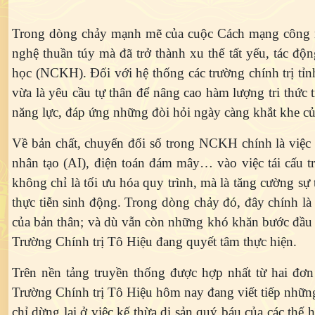
Trong dòng chảy mạnh mẽ của cuộc Cách mạng công ng
nghệ thuần túy mà đã trở thành xu thế tất yếu, tác độn
học (NCKH). Đối với hệ thống các trường chính trị tỉ
vừa là yêu cầu tự thân để nâng cao hàm lượng tri thức 
năng lực, đáp ứng những đòi hỏi ngày càng khắt khe củ
Về bản chất, chuyển đổi số trong NCKH chính là việc ứ
nhân tạo (AI), điện toán đám mây… vào việc tái cấu t
không chỉ là tối ưu hóa quy trình, mà là tăng cường sự
thực tiễn sinh động. Trong dòng chảy đó, đây chính là
của bản thân; và dù vẫn còn những khó khăn bước đầu 
Trường Chính trị Tô Hiệu đang quyết tâm thực hiện.
Trên nền tảng truyền thống được hợp nhất từ hai đơ
Trường Chính trị Tô Hiệu hôm nay đang viết tiếp những
chỉ dừng lại ở việc kế thừa di sản quý báu của các thế