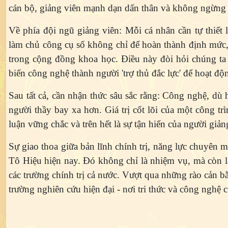
cán bộ, giảng viên mạnh dạn dấn thân và không ngừng 
Về phía đội ngũ giảng viên:
Mỗi cá nhân cần tự thiết 
làm chủ công cụ số không chỉ để hoàn thành định mức, 
trong cộng đồng khoa học. Điều này đòi hỏi chúng ta 
biến công nghệ thành người 'trợ thủ đắc lực' để hoạt độ
Sau tất cả, cần nhận thức sâu sắc rằng: Công nghệ, dù h
người thầy bay xa hơn. Giá trị cốt lõi của một công tr
luận vững chắc và trên hết là sự tận hiến của người giảng
Sự giao thoa giữa bản lĩnh chính trị, năng lực chuyên 
Tô Hiệu hiện nay. Đó không chỉ là nhiệm vụ, mà còn là
các trường chính trị cả nước. Vượt qua những rào cản b
trường nghiên cứu hiện đại - nơi tri thức và công nghệ