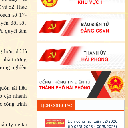
ĩ và 52 Thạc
hoạch số 17-
yển đổi số'.
i, quyết tâm
g hơn, đó là
n nhà trường
trong nghiên
uồn tài liệu
ếp cận nhanh
c công trình
LỊCH CÔNG TÁC
Lịch công tác tuần 32/2026
ản lý đề tài
(từ 03/8/2026 - 09/8/2026)