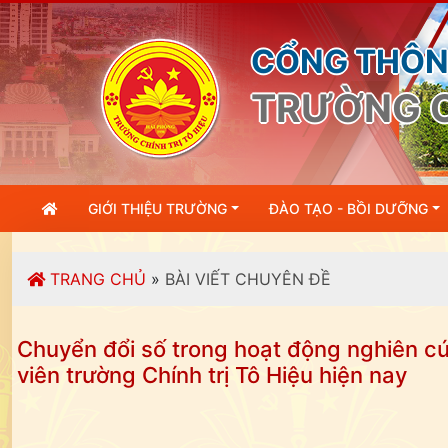
CỔNG THÔNG
TRƯỜNG C
GIỚI THIỆU TRƯỜNG
ĐÀO TẠO - BỒI DƯỠNG
TRANG CHỦ
»
BÀI VIẾT CHUYÊN ĐỀ
Chuyển đổi số trong hoạt động nghiên cứu
viên trường Chính trị Tô Hiệu hiện nay