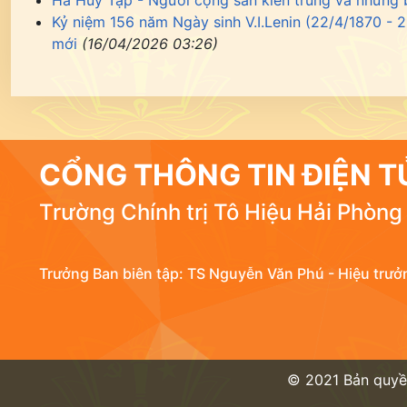
Hà Huy Tập - Người cộng sản kiên trung và những 
Kỷ niệm 156 năm Ngày sinh V.I.Lenin (22/4/1870 - 2
mới
(16/04/2026 03:26)
CỔNG THÔNG TIN ĐIỆN T
Trường Chính trị Tô Hiệu Hải Phòng
Trưởng Ban biên tập: TS Nguyễn Văn Phú - Hiệu trưở
© 2021 Bản quyền