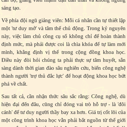
sáng tạo.
Về phía đội ngũ giảng viên:
Mỗi cá nhân cần tự thiết lập
một 'tư duy mở' và tâm thế chủ động. Trong kỷ nguyên
này, việc làm chủ công cụ số không chỉ để hoàn thành
định mức, mà phải được coi là chìa khóa để tự làm mới
mình, khẳng định vị thế trong cộng đồng khoa học.
Điều này đòi hỏi chúng ta phải thực sự tâm huyết, sẵn
sàng dành thời gian đào sâu nghiên cứu, biến công nghệ
thành người 'trợ thủ đắc lực' để hoạt động khoa học bứt
phá về chất.
Sau tất cả, cần nhận thức sâu sắc rằng: Công nghệ, dù
hiện đại đến đâu, cũng chỉ đóng vai trò hỗ trợ - là 'đôi
cánh' để tư duy người thầy bay xa hơn. Giá trị cốt lõi của
một công trình khoa học vẫn phải bắt nguồn từ thế giới