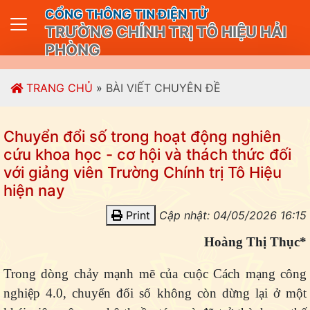
CỔNG THÔNG TIN ĐIỆN TỬ
TRƯỜNG CHÍNH TRỊ TÔ HIỆU HẢI
PHÒNG
TRANG CHỦ
»
BÀI VIẾT CHUYÊN ĐỀ
Chuyển đổi số trong hoạt động nghiên
cứu khoa học - cơ hội và thách thức đối
với giảng viên Trường Chính trị Tô Hiệu
hiện nay
Print
Cập nhật: 04/05/2026 16:15
Hoàng Thị Thục*
Trong dòng chảy mạnh mẽ của cuộc Cách mạng công
nghiệp 4.0, chuyển đổi số không còn dừng lại ở một