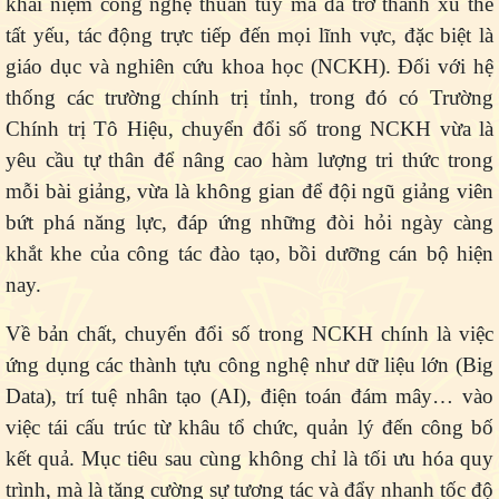
khái niệm công nghệ thuần túy mà đã trở thành xu thế
tất yếu, tác động trực tiếp đến mọi lĩnh vực, đặc biệt là
giáo dục và nghiên cứu khoa học (NCKH). Đối với hệ
thống các trường chính trị tỉnh, trong đó có Trường
Chính trị Tô Hiệu, chuyển đổi số trong NCKH vừa là
yêu cầu tự thân để nâng cao hàm lượng tri thức trong
mỗi bài giảng, vừa là không gian để đội ngũ giảng viên
bứt phá năng lực, đáp ứng những đòi hỏi ngày càng
khắt khe của công tác đào tạo, bồi dưỡng cán bộ hiện
nay.
Về bản chất, chuyển đổi số trong NCKH chính là việc
ứng dụng các thành tựu công nghệ như dữ liệu lớn (Big
Data), trí tuệ nhân tạo (AI), điện toán đám mây… vào
việc tái cấu trúc từ khâu tổ chức, quản lý đến công bố
kết quả. Mục tiêu sau cùng không chỉ là tối ưu hóa quy
trình, mà là tăng cường sự tương tác và đẩy nhanh tốc độ