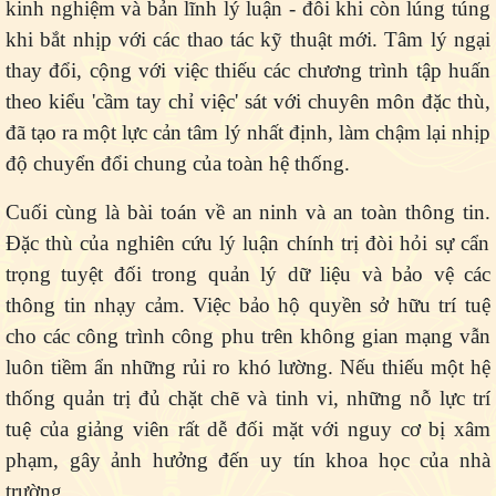
kinh nghiệm và bản lĩnh lý luận - đôi khi còn lúng túng
khi bắt nhịp với các thao tác kỹ thuật mới. Tâm lý ngại
thay đổi, cộng với việc thiếu các chương trình tập huấn
theo kiểu 'cầm tay chỉ việc' sát với chuyên môn đặc thù,
đã tạo ra một lực cản tâm lý nhất định, làm chậm lại nhịp
độ chuyển đổi chung của toàn hệ thống.
Cuối cùng là bài toán về an ninh và an toàn thông tin.
Đặc thù của nghiên cứu lý luận chính trị đòi hỏi sự cẩn
trọng tuyệt đối trong quản lý dữ liệu và bảo vệ các
thông tin nhạy cảm. Việc bảo hộ quyền sở hữu trí tuệ
cho các công trình công phu trên không gian mạng vẫn
luôn tiềm ẩn những rủi ro khó lường. Nếu thiếu một hệ
thống quản trị đủ chặt chẽ và tinh vi, những nỗ lực trí
tuệ của giảng viên rất dễ đối mặt với nguy cơ bị xâm
phạm, gây ảnh hưởng đến uy tín khoa học của nhà
trường.