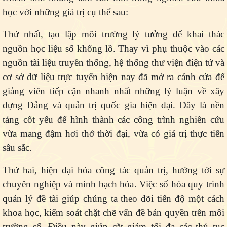
học với những giá trị cụ thể sau:
Thứ nhất
, tạo lập môi trường lý tưởng để khai thác
nguồn học liệu số khổng lồ. Thay vì phụ thuộc vào các
nguồn tài liệu truyền thống, hệ thống thư viện điện tử và
cơ sở dữ liệu trực tuyến hiện nay đã mở ra cánh cửa để
giảng viên tiếp cận nhanh nhất những lý luận về xây
dựng Đảng và quản trị quốc gia hiện đại. Đây là nền
tảng cốt yếu để hình thành các công trình nghiên cứu
vừa mang đậm hơi thở thời đại, vừa có giá trị thực tiễn
sâu sắc.
Thứ hai
, hiện đại hóa công tác quản trị, hướng tới sự
chuyên nghiệp và minh bạch hóa. Việc số hóa quy trình
quản lý đề tài giúp chúng ta theo dõi tiến độ một cách
khoa học, kiểm soát chặt chẽ vấn đề bản quyền trên môi
trường số. Điều này giúp cắt giảm tối đa các thủ tục