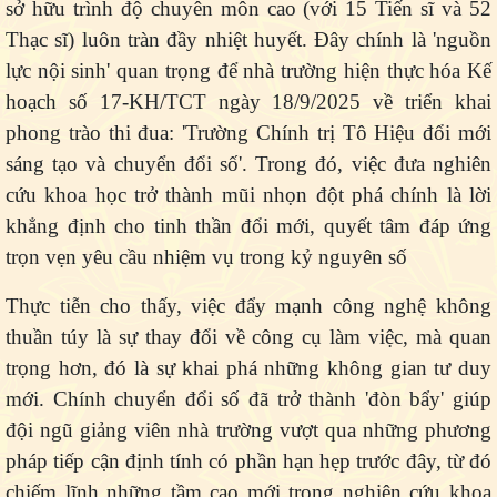
sở hữu trình độ chuyên môn cao (với 15 Tiến sĩ và 52
Thạc sĩ) luôn tràn đầy nhiệt huyết. Đây chính là 'nguồn
lực nội sinh' quan trọng để nhà trường hiện thực hóa Kế
hoạch số 17-KH/TCT ngày 18/9/2025 về triển khai
phong trào thi đua: 'Trường Chính trị Tô Hiệu đổi mới
sáng tạo và chuyển đổi số'. Trong đó, việc đưa nghiên
cứu khoa học trở thành mũi nhọn đột phá chính là lời
khẳng định cho tinh thần đổi mới, quyết tâm đáp ứng
trọn vẹn yêu cầu nhiệm vụ trong kỷ nguyên số
Thực tiễn cho thấy, việc đẩy mạnh công nghệ không
thuần túy là sự thay đổi về công cụ làm việc, mà quan
trọng hơn, đó là sự khai phá những không gian tư duy
mới. Chính chuyển đổi số đã trở thành 'đòn bẩy' giúp
đội ngũ giảng viên nhà trường vượt qua những phương
pháp tiếp cận định tính có phần hạn hẹp trước đây, từ đó
chiếm lĩnh những tầm cao mới trong nghiên cứu khoa