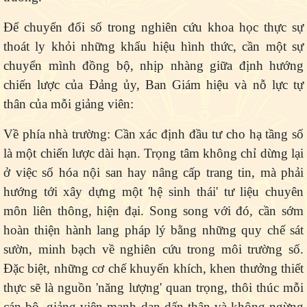
Để chuyển đổi số trong nghiên cứu khoa học thực sự
thoát ly khỏi những khẩu hiệu hình thức, cần một sự
chuyển mình đồng bộ, nhịp nhàng giữa định hướng
chiến lược của Đảng ủy, Ban Giám hiệu và nỗ lực tự
thân của mỗi giảng viên:
Về phía nhà trường:
Cần xác định đầu tư cho hạ tầng số
là một chiến lược dài hạn. Trọng tâm không chỉ dừng lại
ở việc số hóa nội san hay nâng cấp trang tin, mà phải
hướng tới xây dựng một 'hệ sinh thái' tư liệu chuyên
môn liên thông, hiện đại. Song song với đó, cần sớm
hoàn thiện hành lang pháp lý bằng những quy chế sát
sườn, minh bạch về nghiên cứu trong môi trường số.
Đặc biệt, những cơ chế khuyến khích, khen thưởng thiết
thực sẽ là nguồn 'năng lượng' quan trọng, thôi thúc mỗi
cán bộ, giảng viên mạnh dạn dấn thân và không ngừng