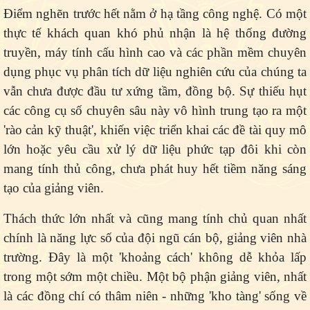
Điểm nghẽn trước hết nằm ở hạ tầng công nghệ.
Có một
thực tế khách quan khó phủ nhận là hệ thống đường
truyền, máy tính cấu hình cao và các phần mềm chuyên
dụng phục vụ phân tích dữ liệu nghiên cứu của chúng ta
vẫn chưa được đầu tư xứng tầm, đồng bộ. Sự thiếu hụt
các công cụ số chuyên sâu này vô hình trung tạo ra một
'rào cản kỹ thuật', khiến việc triển khai các đề tài quy mô
lớn hoặc yêu cầu xử lý dữ liệu phức tạp đôi khi còn
mang tính thủ công, chưa phát huy hết tiềm năng sáng
tạo của giảng viên.
Thách thức lớn nhất và cũng mang tính chủ quan nhất
chính là năng lực số của đội ngũ
cán bộ, giảng viên nhà
trường. Đây là một 'khoảng cách' không dễ khỏa lấp
trong một sớm một chiều. Một bộ phận giảng viên, nhất
là các đồng chí có thâm niên - những 'kho tàng' sống về