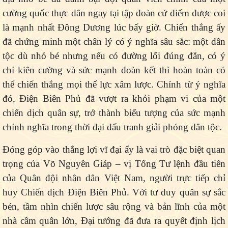
cường quốc thực dân ngay tại tập đoàn cứ điểm được coi
là mạnh nhất Đông Dương lúc bấy giờ. Chiến thắng ấy
đã chứng minh một chân lý có ý nghĩa sâu sắc: một dân
tộc dù nhỏ bé nhưng nếu có đường lối đúng đắn, có ý
chí kiên cường và sức mạnh đoàn kết thì hoàn toàn có
thể chiến thắng mọi thế lực xâm lược. Chính từ ý nghĩa
đó, Điện Biên Phủ đã vượt ra khỏi phạm vi của một
chiến dịch quân sự, trở thành biểu tượng của sức mạnh
chính nghĩa trong thời đại đấu tranh giải phóng dân tộc.
Đóng góp vào thắng lợi vĩ đại ấy là vai trò đặc biệt quan
trọng của Võ Nguyên Giáp – vị Tổng Tư lệnh đầu tiên
của Quân đội nhân dân Việt Nam, người trực tiếp chỉ
huy Chiến dịch Điện Biên Phủ. Với tư duy quân sự sắc
bén, tầm nhìn chiến lược sâu rộng và bản lĩnh của một
nhà cầm quân lớn, Đại tướng đã đưa ra quyết định lịch