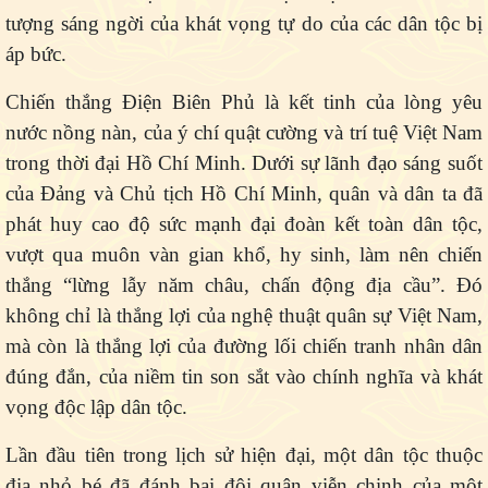
tượng sáng ngời của khát vọng tự do của các dân tộc bị
áp bức.
Chiến thắng Điện Biên Phủ là kết tinh của lòng yêu
nước nồng nàn, của ý chí quật cường và trí tuệ Việt Nam
trong thời đại Hồ Chí Minh. Dưới sự lãnh đạo sáng suốt
của Đảng và Chủ tịch Hồ Chí Minh, quân và dân ta đã
phát huy cao độ sức mạnh đại đoàn kết toàn dân tộc,
vượt qua muôn vàn gian khổ, hy sinh, làm nên chiến
thắng “lừng lẫy năm châu, chấn động địa cầu”. Đó
không chỉ là thắng lợi của nghệ thuật quân sự Việt Nam,
mà còn là thắng lợi của đường lối chiến tranh nhân dân
đúng đắn, của niềm tin son sắt vào chính nghĩa và khát
vọng độc lập dân tộc.
Lần đầu tiên trong lịch sử hiện đại, một dân tộc thuộc
địa nhỏ bé đã đánh bại đội quân viễn chinh của một