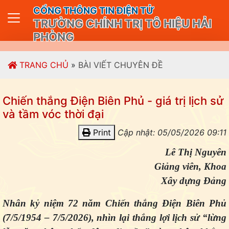
CỔNG THÔNG TIN ĐIỆN TỬ
TRƯỜNG CHÍNH TRỊ TÔ HIỆU HẢI
PHÒNG
TRANG CHỦ
»
BÀI VIẾT CHUYÊN ĐỀ
Chiến thắng Điện Biên Phủ - giá trị lịch sử
và tầm vóc thời đại
Print
Cập nhật: 05/05/2026 09:11
Lê Thị Nguyên
Giảng viên, Khoa
Xây dựng Đảng
Nhân kỷ niệm 72 năm Chiến thắng Điện Biên Phủ
(7/5/1954 – 7/5/2026), nhìn lại thắng lợi lịch sử “lừng