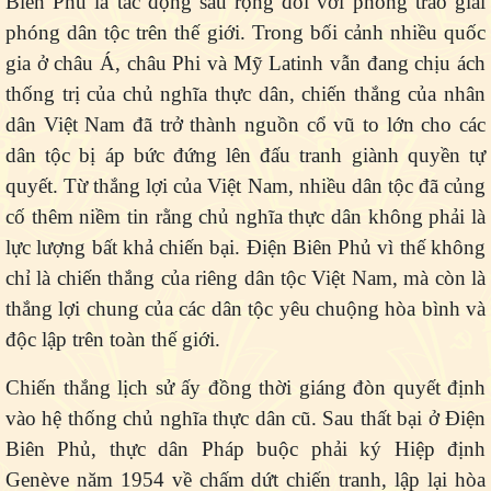
Biên Phủ là tác động sâu rộng đối với phong trào giải
phóng dân tộc trên thế giới. Trong bối cảnh nhiều quốc
gia ở châu Á, châu Phi và Mỹ Latinh vẫn đang chịu ách
thống trị của chủ nghĩa thực dân, chiến thắng của nhân
dân Việt Nam đã trở thành nguồn cổ vũ to lớn cho các
dân tộc bị áp bức đứng lên đấu tranh giành quyền tự
quyết. Từ thắng lợi của Việt Nam, nhiều dân tộc đã củng
cố thêm niềm tin rằng chủ nghĩa thực dân không phải là
lực lượng bất khả chiến bại. Điện Biên Phủ vì thế không
chỉ là chiến thắng của riêng dân tộc Việt Nam, mà còn là
thắng lợi chung của các dân tộc yêu chuộng hòa bình và
độc lập trên toàn thế giới.
Chiến thắng lịch sử ấy đồng thời giáng đòn quyết định
vào hệ thống chủ nghĩa thực dân cũ. Sau thất bại ở Điện
Biên Phủ, thực dân Pháp buộc phải ký Hiệp định
Genève năm 1954 về chấm dứt chiến tranh, lập lại hòa