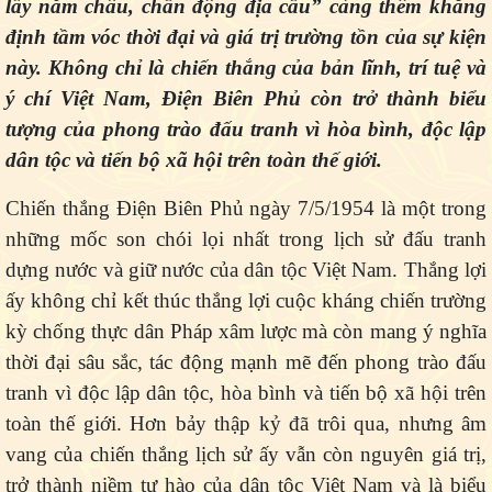
lẫy năm châu, chấn động địa cầu” càng thêm khẳng
định tầm vóc thời đại và giá trị trường tồn của sự kiện
này. Không chỉ là chiến thắng của bản lĩnh, trí tuệ và
ý chí Việt Nam, Điện Biên Phủ còn trở thành biểu
tượng của phong trào đấu tranh vì hòa bình, độc lập
dân tộc và tiến bộ xã hội trên toàn thế giới.
Chiến thắng Điện Biên Phủ ngày 7/5/1954 là một trong
những mốc son chói lọi nhất trong lịch sử đấu tranh
dựng nước và giữ nước của dân tộc Việt Nam. Thắng lợi
ấy không chỉ kết thúc thắng lợi cuộc kháng chiến trường
kỳ chống thực dân Pháp xâm lược mà còn mang ý nghĩa
thời đại sâu sắc, tác động mạnh mẽ đến phong trào đấu
tranh vì độc lập dân tộc, hòa bình và tiến bộ xã hội trên
toàn thế giới. Hơn bảy thập kỷ đã trôi qua, nhưng âm
vang của chiến thắng lịch sử ấy vẫn còn nguyên giá trị,
trở thành niềm tự hào của dân tộc Việt Nam và là biểu