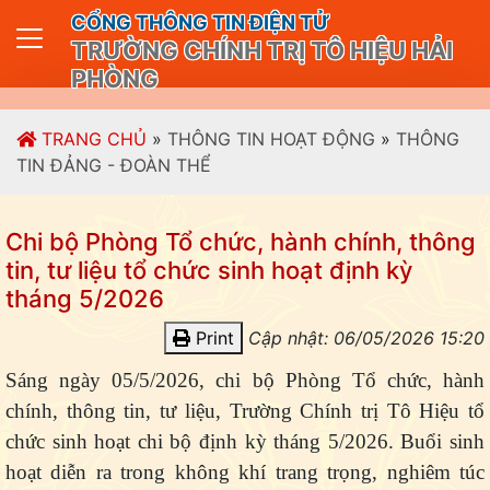
CỔNG THÔNG TIN ĐIỆN TỬ
TRƯỜNG CHÍNH TRỊ TÔ HIỆU HẢI
PHÒNG
TRANG CHỦ
»
THÔNG TIN HOẠT ĐỘNG
»
THÔNG
TIN ĐẢNG - ĐOÀN THỂ
Chi bộ Phòng Tổ chức, hành chính, thông
tin, tư liệu tổ chức sinh hoạt định kỳ
tháng 5/2026
Print
Cập nhật: 06/05/2026 15:20
Sáng ngày 05/5/2026, chi bộ Phòng Tổ chức,
h
ành
chính,
t
hông tin,
t
ư liệu, Trường Chính trị Tô Hiệu tổ
chức sinh hoạt chi bộ định kỳ tháng 5/2026. Buổi sinh
hoạt diễn ra trong không khí trang trọng, nghiêm túc