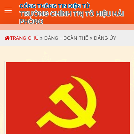
CỔNG THÔNG TIN ĐIỆN TỬ
TRƯỜNG CHÍNH TRỊ TÔ HIỆU HẢI
PHÒNG
TRANG CHỦ
»
ĐẢNG - ĐOÀN THỂ
»
ĐẢNG ỦY